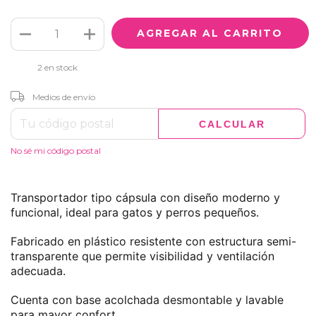
2
en stock
CAMBIAR CP
Entregas para el CP:
Medios de envío
CALCULAR
No sé mi código postal
Transportador tipo cápsula con diseño moderno y
funcional, ideal para gatos y perros pequeños.
Fabricado en plástico resistente con estructura semi-
transparente que permite visibilidad y ventilación
adecuada.
Cuenta con base acolchada desmontable y lavable
para mayor confort.