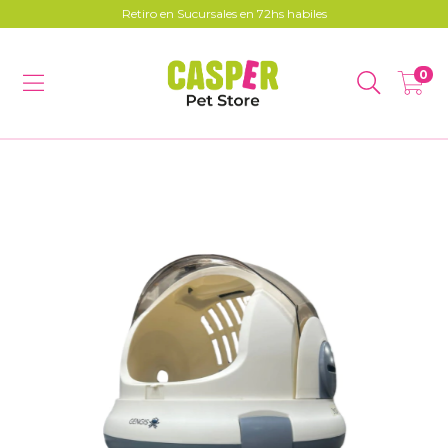
Retiro en Sucursales en 72hs habiles
0