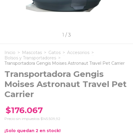
1
/
3
Inicio
>
Mascotas
>
Gatos
>
Accesorios
>
Bolsos y Transportadores
>
Transportadora Gengis Moises Astronaut Travel Pet Carrier
Transportadora Gengis
Moises Astronaut Travel Pet
Carrier
$176.067
Precio sin impuestos
$145.509,92
¡Solo quedan
2
en stock!