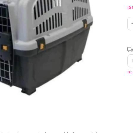
¡S
Ent
No 