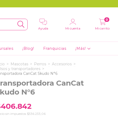
0
Ayuda
Mi cuenta
Mi carrito
ursales
¡Blog!
Franquicias
¡Más!
cio
>
Mascotas
>
Perros
>
Accesorios
>
lsos y transportadores
>
ansportadora CanCat Skudo N°6
ransportadora CanCat
kudo N°6
$406.842
cio sin impuestos
$336.233,06