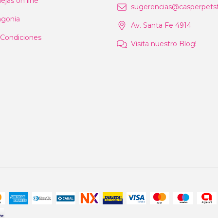
ejas on line
sugerencias@casperpetst
agonia
Av. Santa Fe 4914
 Condiciones
Visita nuestro Blog!