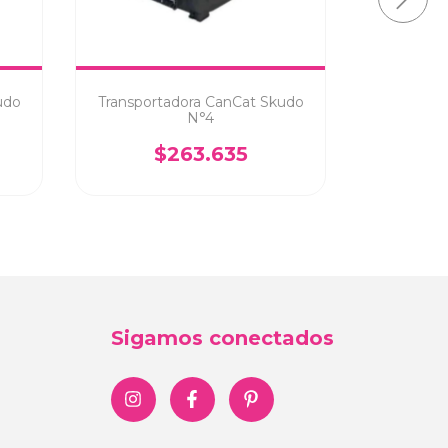
udo
Transportadora CanCat Skudo
Transpor
N°4
$263.635
Sigamos conectados