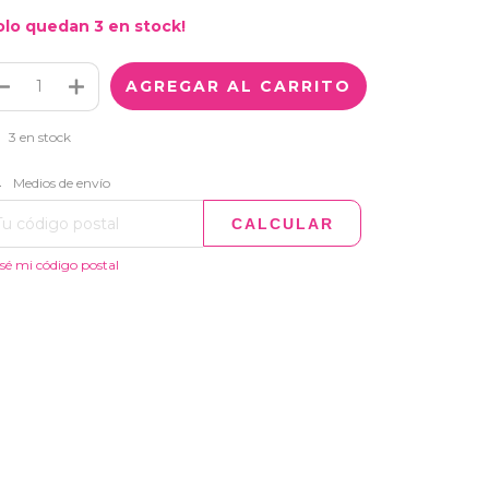
olo quedan
3
en stock!
3
en stock
CAMBIAR CP
regas para el CP:
Medios de envío
CALCULAR
sé mi código postal