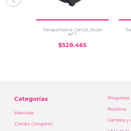
Cat Skudo
Transportadora CanCat Skudo
Tr
N°7
9
$528.465
Categorías
Preguntas 
Nosotros
Mascotas
Cambios y 
¡Combo Completo!