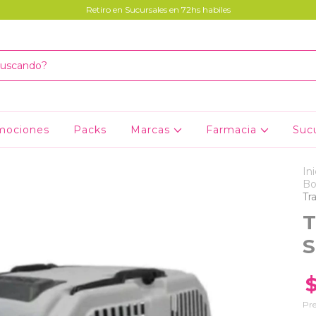
Retiro en Sucursales en 72hs habiles
mociones
Packs
Marcas
Farmacia
Suc
Ini
Bo
Tr
T
S
Pre