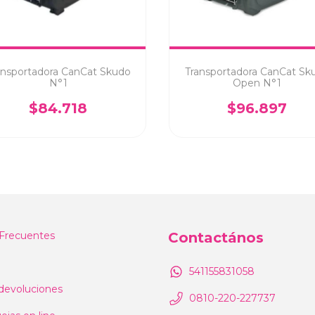
ansportadora CanCat Skudo
Transportadora CanCat Sk
N°1
Open N°1
$84.718
$96.897
Frecuentes
Contactános
541155831058
devoluciones
0810-220-227737