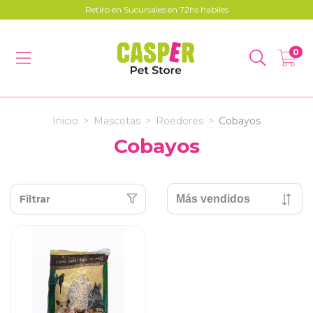
Retiro en Sucursales en 72hs habiles
0
Inicio
>
Mascotas
>
Roedores
>
Cobayos
Cobayos
Filtrar