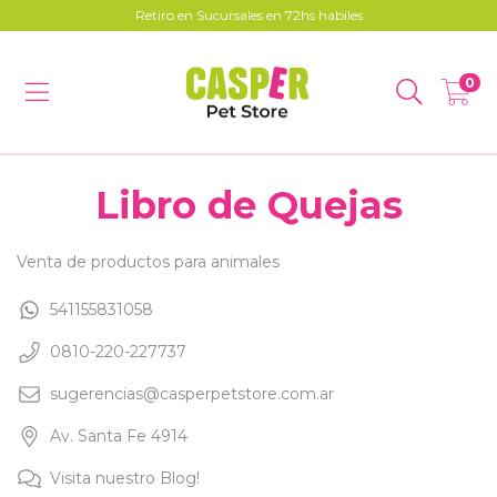
Retiro en Sucursales en 72hs habiles
0
Venta de productos para animales
541155831058
0810-220-227737
sugerencias@casperpetstore.com.ar
Av. Santa Fe 4914
Visita nuestro Blog!