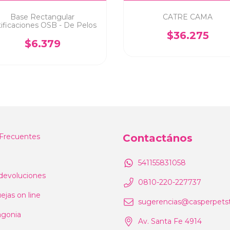
Base Rectangular
CATRE CAMA
ificaciones OSB - De Pelos
$36.275
$6.379
Frecuentes
Contactános
541155831058
devoluciones
0810-220-227737
ejas on line
sugerencias@casperpetst
agonia
Av. Santa Fe 4914