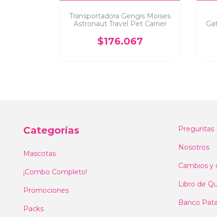
o de Pino
Transportadora Gengis Moises
Astronaut Travel Pet Carrier
Gat
8
$176.067
Categorías
Preguntas 
Nosotros
Mascotas
Cambios y 
¡Combo Completo!
Libro de Qu
Promociones
Banco Pat
Packs