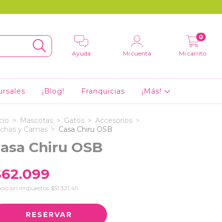
0
Ayuda
Mi cuenta
Mi carrito
ursales
¡Blog!
Franquicias
¡Más!
cio
>
Mascotas
>
Gatos
>
Accesorios
>
chas y Camas
>
Casa Chiru OSB
asa Chiru OSB
$62.099
cio sin impuestos
$51.321,49