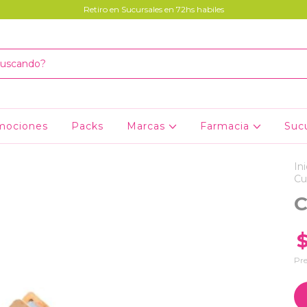
Retiro en Sucursales en 72hs habiles
mociones
Packs
Marcas
Farmacia
Suc
Ini
Cu
C
Pre