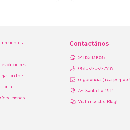
Frecuentes
Contactános
541155831058
devoluciones
0810-220-227737
ejas on line
sugerencias@casperpetst
agonia
Av. Santa Fe 4914
 Condiciones
Visita nuestro Blog!