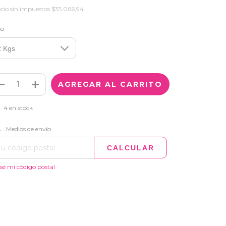
cio sin impuestos
$35.066,94
so
4
en stock
CAMBIAR CP
regas para el CP:
Medios de envío
CALCULAR
sé mi código postal