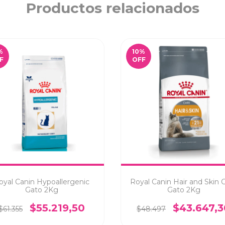
Productos relacionados
%
10
%
F
OFF
oyal Canin Hypoallergenic
Royal Canin Hair and Skin 
Gato 2Kg
Gato 2Kg
$55.219,50
$43.647,3
$61.355
$48.497