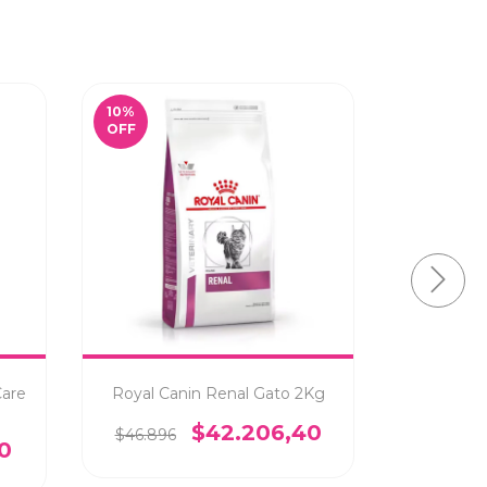
10
%
10
%
OFF
OFF
Care
Royal Canin Renal Gato 2Kg
Royal Can
$42.206,40
$46.896
0
$36.386