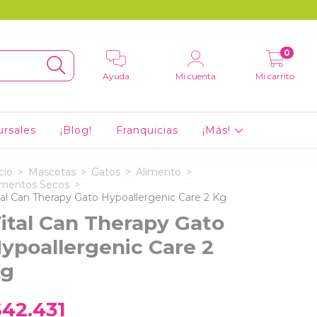
0
Ayuda
Mi cuenta
Mi carrito
ursales
¡Blog!
Franquicias
¡Más!
cio
>
Mascotas
>
Gatos
>
Alimento
>
imentos Secos
>
tal Can Therapy Gato Hypoallergenic Care 2 Kg
ital Can Therapy Gato
ypoallergenic Care 2
Kg
$42.431