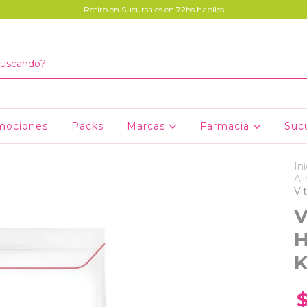
Retiro en Sucursales en 72hs habiles
mociones
Packs
Marcas
Farmacia
Suc
Ini
Al
Vi
V
H