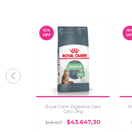
10
%
10
OFF
OF
tic Gato
Royal Canin Digestive Care
R
Gato 2Kg
026,10
$43.647,30
$48.497