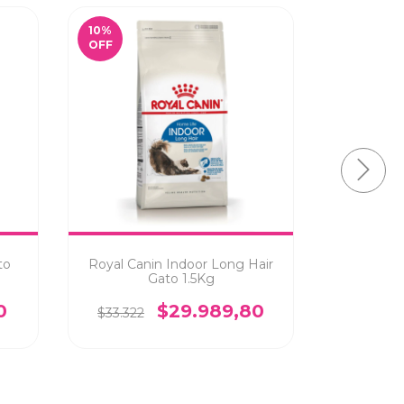
10
%
10
%
OFF
OFF
to
Royal Canin Indoor Long Hair
Royal C
Gato 1.5Kg
$57.515
0
$29.989,80
$33.322