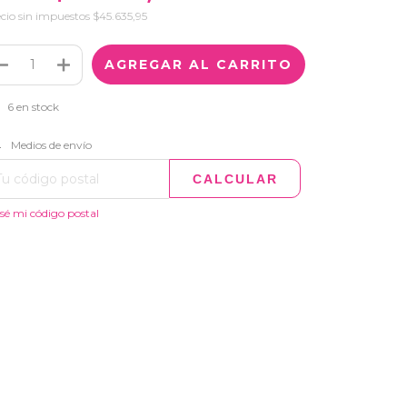
cio sin impuestos
$45.635,95
6
en stock
CAMBIAR CP
regas para el CP:
Medios de envío
CALCULAR
sé mi código postal