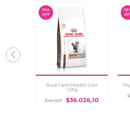
10
%
10
OFF
OF
 Care Gato
Royal Canin Hepatic Gato
Roy
1.5Kg
$
47,40
$36.026,10
$40.029