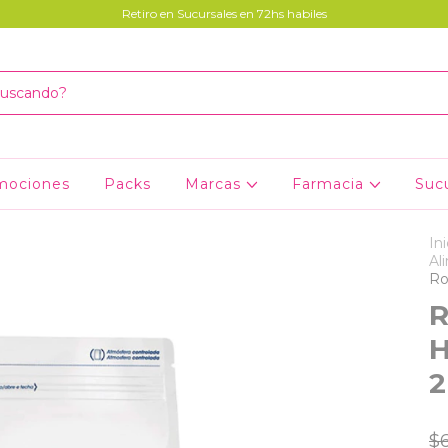
Retiro en Sucursales en 72hs habiles
mociones
Packs
Marcas
Farmacia
Suc
Ini
Al
Ro
R
H
2
$6