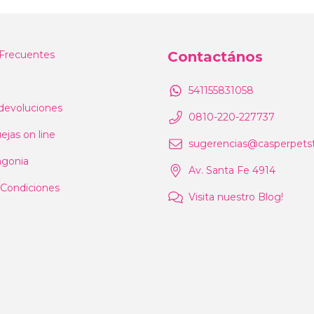
Frecuentes
Contactános
541155831058
devoluciones
0810-220-227737
ejas on line
sugerencias@casperpetst
agonia
Av. Santa Fe 4914
 Condiciones
Visita nuestro Blog!