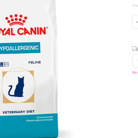
Pre
Ent
No 