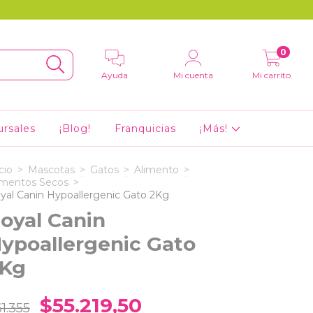
0
Ayuda
Mi cuenta
Mi carrito
ursales
¡Blog!
Franquicias
¡Más!
cio
>
Mascotas
>
Gatos
>
Alimento
>
imentos Secos
>
yal Canin Hypoallergenic Gato 2Kg
oyal Canin
ypoallergenic Gato
Kg
$55.219,50
1.355