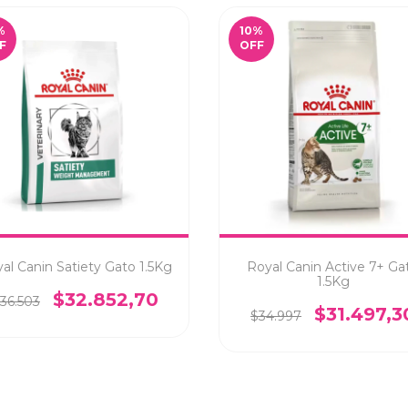
%
10
%
F
OFF
al Canin Satiety Gato 1.5Kg
Royal Canin Active 7+ Ga
1.5Kg
$32.852,70
36.503
$31.497,3
$34.997