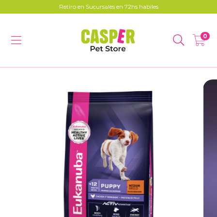
Retiro en Sucursales en 72hs habiles
0