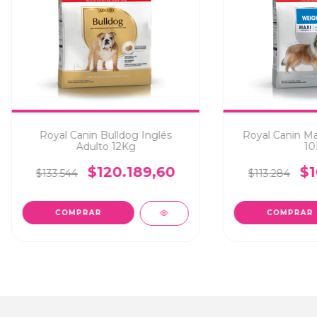
Royal Canin Bulldog Inglés
Royal Canin Ma
Adulto 12Kg
10
$120.189,60
$1
$133.544
$113.284