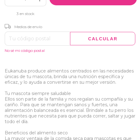
3
en stock
CAMBIAR CP
Entregas para el CP:
Medios de envío
CALCULAR
No sé mi código postal
Eukanuba produce alimentos centrados en las necesidades
únicas de tu mascota, brinda una nutrición específica y
eficaz, y lo ayuda a convertirse en su mejor versión.
Tu mascota siempre saludable
Ellos son parte de la familia y nos regalan su compañía y su
cariño. Para que se mantengan sanos y fuertes, una
alimentación balanceada es esencial. Brindale a tu perro los
nutrientes que necesita para que pueda correr, saltar y jugar
todo el día.
Beneficios del alimento seco
La mayor ventaja de la comida seca para mascotas es que