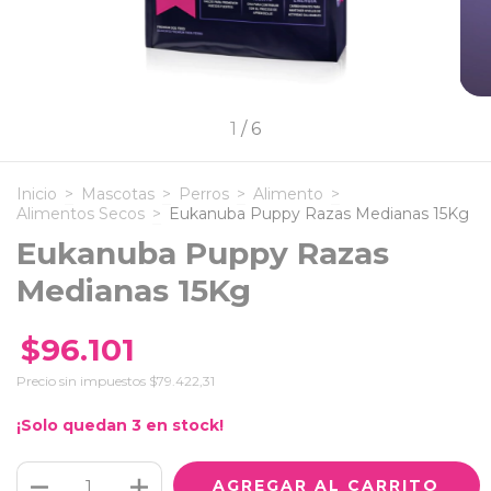
1
/
6
Inicio
>
Mascotas
>
Perros
>
Alimento
>
Alimentos Secos
>
Eukanuba Puppy Razas Medianas 15Kg
Eukanuba Puppy Razas
Medianas 15Kg
$96.101
Precio sin impuestos
$79.422,31
¡Solo quedan
3
en stock!