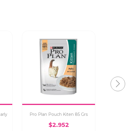
10% OFF
COMPRANDO
arly
Pro Plan Pouch Kiten 85 Grs
Sieger
Urinary x
$2.952