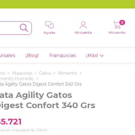
0
Ayuda
Mi cuenta
Mi carrito
ursales
¡Blog!
Franquicias
¡Más!
cio
>
Mascotas
>
Gatos
>
Alimento
>
imento Humedo
>
ta Agility Gatos Digest Confort 340 Grs
ata Agility Gatos
igest Confort 340 Grs
5.721
cio sin impuestos
$4.728,10