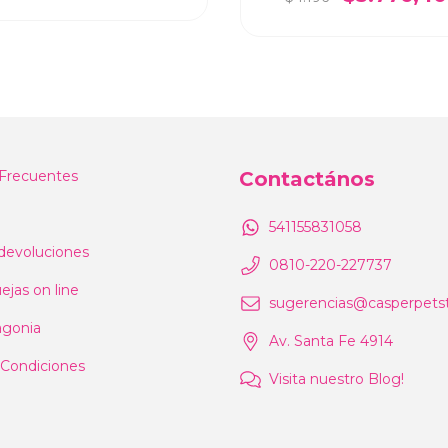
Frecuentes
Contactános
541155831058
devoluciones
0810-220-227737
ejas on line
sugerencias@casperpetst
agonia
Av. Santa Fe 4914
 Condiciones
Visita nuestro Blog!