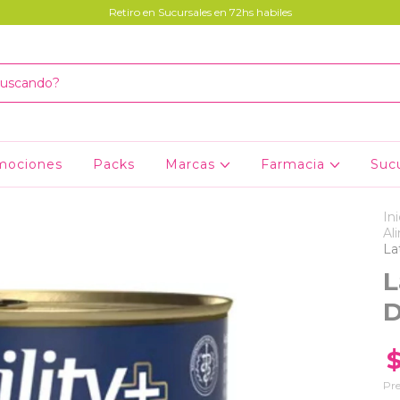
Retiro en Sucursales en 72hs habiles
mociones
Packs
Marcas
Farmacia
Suc
Ini
Al
La
L
D
$
Pre