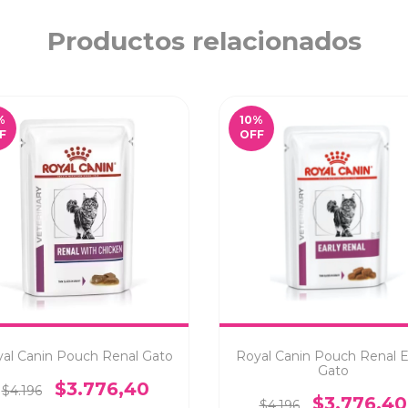
Productos relacionados
%
10
%
F
OFF
al Canin Pouch Renal Gato
Royal Canin Pouch Renal E
Gato
$3.776,40
$4.196
$3.776,40
$4.196