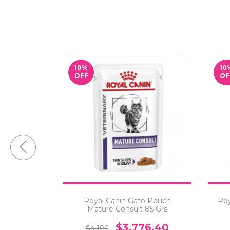
10
%
10
OFF
OF
Mother &
Royal Canin Gato Pouch
Roy
s
Mature Consult 85 Grs
489
$3.776,40
$4.196