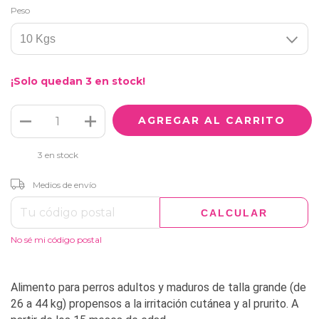
Peso
¡Solo quedan
3
en stock!
3
en stock
CAMBIAR CP
Entregas para el CP:
Medios de envío
CALCULAR
No sé mi código postal
Alimento para perros adultos y maduros de talla grande (de
26 a 44 kg) propensos a la irritación cutánea y al prurito. A