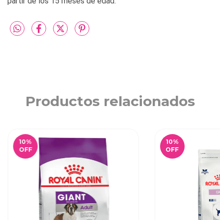
partir de los 15 meses de edad.
Productos relacionados
10
%
10
%
OFF
OFF