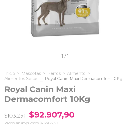
1
/
1
Inicio
>
Mascotas
>
Perros
>
Alimento
>
Alimentos Secos
>
Royal Canin Maxi Dermacomfort 10Kg
Royal Canin Maxi
Dermacomfort 10Kg
$92.907,90
$103.231
Precio sin impuestos
$76.783,39