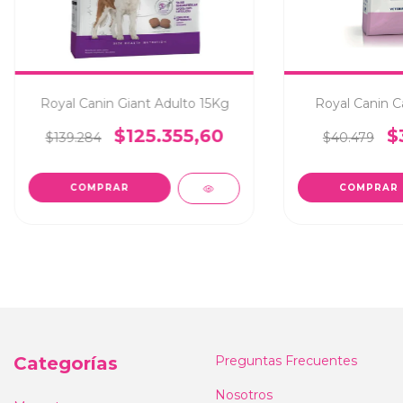
Royal Canin Giant Adulto 15Kg
Royal Canin C
$125.355,60
$
$139.284
$40.479
COMPRAR
Categorías
Preguntas Frecuentes
Nosotros