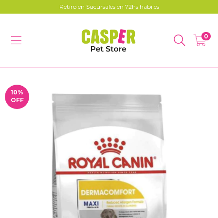
Retiro en Sucursales en 72hs habiles
0
10
%
OFF