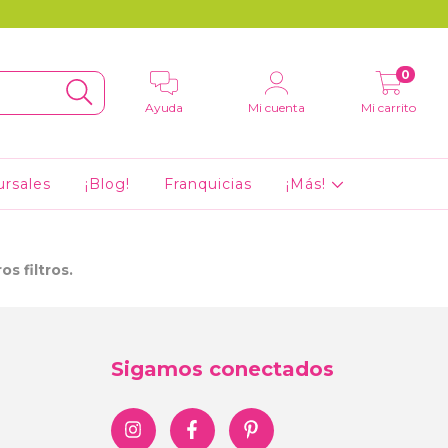
0
Ayuda
Mi cuenta
Mi carrito
ursales
¡Blog!
Franquicias
¡Más!
s filtros.
Sigamos conectados