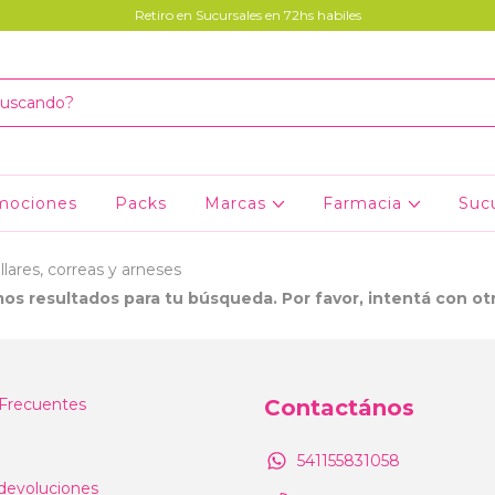
Retiro en Sucursales en 72hs habiles
mociones
Packs
Marcas
Farmacia
Suc
llares, correas y arneses
s resultados para tu búsqueda. Por favor, intentá con otro
Frecuentes
Contactános
541155831058
devoluciones