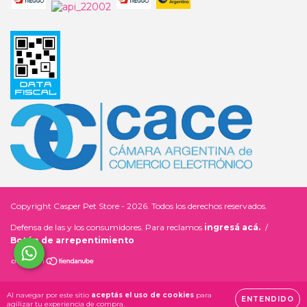
Copyright Casper Pet Store - 2026. Todos los derechos reservados.
Defensa de las y los consumidores. Para reclamos
ingresá acá.
/
Botón de arrepentimiento
Al navegar por este sitio
aceptás el uso de cookies
para
ENTENDIDO
agilizar tu experiencia de compra.