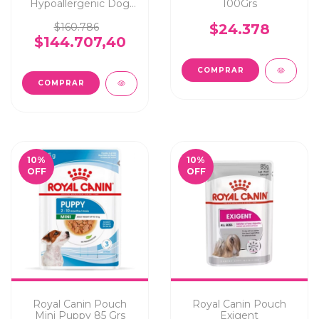
Hypoallergenic Dog
100Grs
10Kg
$160.786
$24.378
$144.707,40
10
%
10
%
OFF
OFF
Royal Canin Pouch
Royal Canin Pouch
Mini Puppy 85 Grs
Exigent