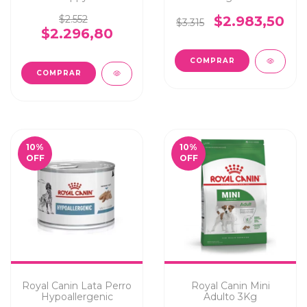
$2.552
$2.983,50
$3.315
$2.296,80
10
%
10
%
OFF
OFF
Royal Canin Lata Perro
Royal Canin Mini
Hypoallergenic
Adulto 3Kg