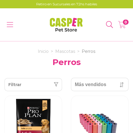
Retiro en Sucursales en 72hs habiles
0
Inicio
>
Mascotas
>
Perros
Perros
Filtrar