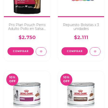
Pro Plan Pouch Perro
Repuesto Bolsitas x 3
Adulto Pollo en Salsa x
unidades
100grs
$2.750
$2.111
10
%
10
%
OFF
OFF