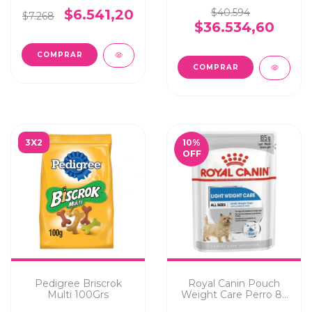
$6.541,20
$40.594
$7.268
$36.534,60
COMPRAR
3X2
10
%
OFF
Pedigree Briscrok
Royal Canin Pouch
Multi 100Grs
Weight Care Perro 85
Grs