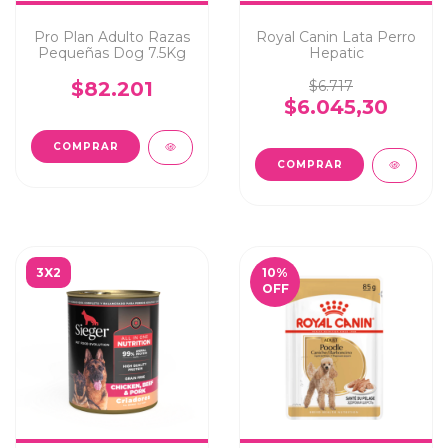
Pro Plan Adulto Razas
Royal Canin Lata Perro
Pequeñas Dog 7.5Kg
Hepatic
$82.201
$6.717
$6.045,30
COMPRAR
3X2
10
%
OFF