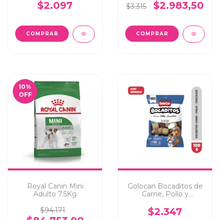
$2.097
$2.983,50
$3.315
10
%
OFF
Royal Canin Mini
Golocan Bocaditos de
Adulto 7.5Kg
Carne, Pollo y
Chocolate 100Grs
$94.171
$2.347