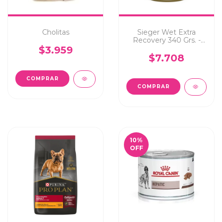
Cholitas
Sieger Wet Extra
Recovery 340 Grs. -
Perro y Gato -
$3.959
$7.708
10
%
OFF