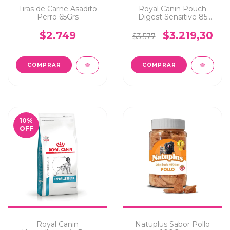
Tiras de Carne Asadito
Royal Canin Pouch
Perro 65Grs
Digest Sensitive 85
Grs
$2.749
$3.219,30
$3.577
10
%
OFF
Royal Canin
Natuplus Sabor Pollo