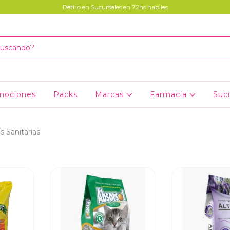
Retiro en Sucursales en 72hs habiles
mociones
Packs
Marcas
Farmacia
Suc
s Sanitarias