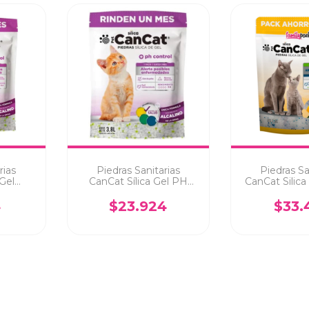
rias
Piedras Sanitarias
Piedras Sa
 Gel
CanCat Sílica Gel PH
CanCat Silic
Lts
Control 3.8Lts
Pack 7
4
$23.924
$33.