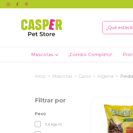
Mascotas
¡Combo Completo!
Pro
Inicio
>
Mascotas
>
Gatos
>
Higiene
>
Piedra
Filtrar por
Peso
3,6 Kgs (1)