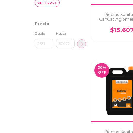
VER TODOS
Piedras Sanita
CanCat Aglomer
Precio
Bentonita Lavan
$15.60
Desde
Hasta
20
%
OFF
Piedras Sanita