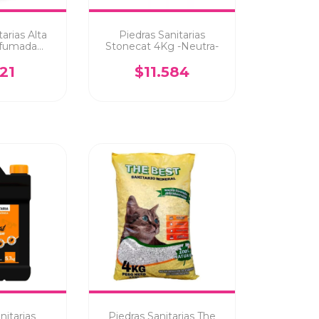
arias Alta
Piedras Sanitarias
fumada
Stonecat 4Kg -Neutra-
3.6Kg
121
$11.584
nitarias
Piedras Sanitarias The