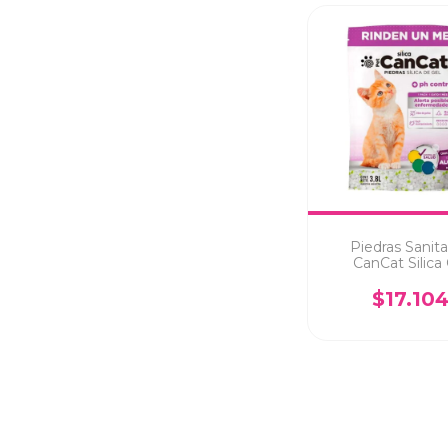
Piedras Sanita
CanCat Silica
Lavanda 3.8
$17.10