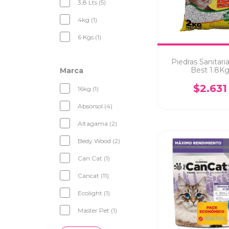
3,8 Lts (5)
4kg (1)
6 Kgs (1)
Piedras Sanitari
Best 1.8K
Marca
$2.631
16kg (1)
Absorsol (4)
Altagama (2)
Bedy Wood (2)
Can Cat (1)
Cancat (11)
Ecolight (1)
Master Pet (1)