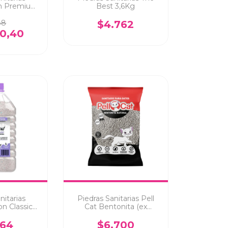
on Premium
Best 3,6Kg
Kg
88
$4.762
90,40
nitarias
Piedras Sanitarias Pell
on Classic
Cat Bentonita (ex
5,3 Kg
Bencat) 2.6Kg
864
$6.700