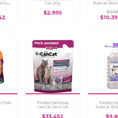
remium
Cat 2Kg
Rubicat Bid
5,7 
$2.995
$12.9
42
$10.3
s Pello
Piedras Sanitarias
Piedras Sa
CanCat Silica Gel
Rubicat Bid
Lavanda Pack 7.6 Litros
Lavanda 
$33.452
$9.