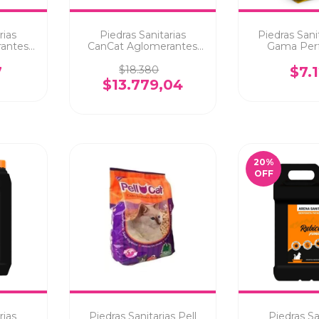
rias
Piedras Sanitarias
Piedras Sanit
antes
CanCat Aglomerantes
Gama Per
da 6 K
Bentonita Carbón
Limón 
7
$18.380
$7.
$13.779,04
20
%
OFF
rias
Piedras Sanitarias Pell
Piedras Sa