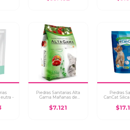
rias
Piedras Sanitarias Alta
Piedras Sa
eutra -
Gama Mañanas de
CanCat Silica
Campo
Frescas 
3
$7.121
$17.