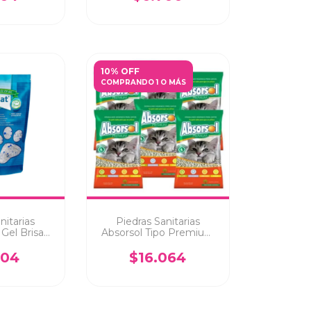
10% OFF
COMPRANDO 1 O MÁS
nitarias
Piedras Sanitarias
 Gel Brisas
Absorsol Tipo Premium
3.8Lts
2Kg X 6 Unidades
104
$16.064