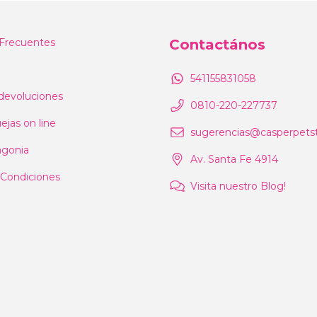
Frecuentes
Contactános
541155831058
devoluciones
0810-220-227737
ejas on line
sugerencias@casperpetst
agonia
Av. Santa Fe 4914
 Condiciones
Visita nuestro Blog!