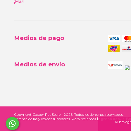
¡Más!
Medios de pago
Medios de envío
Copyright Casper Pet Store - 2026. Todos los derechos reservados.
Defensa de las y los consumidores. Para reclamos
ingresá acá.
/
Bo
Al navegar