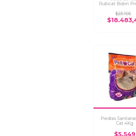
Rubicat Bidon P
11 Kg
$23.105
$18.483,
Piedras Sanitaria
Cat 4Kg
$5.549