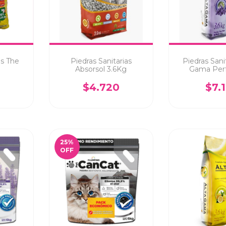
as The
Piedras Sanitarias
Piedras Sanit
g
Absorsol 3.6Kg
Gama Per
Lavanda
$4.720
$7.
25
%
OFF