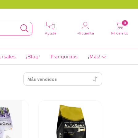
0
Ayuda
Mi cuenta
Mi carrito
ursales
¡Blog!
Franquicias
¡Más!